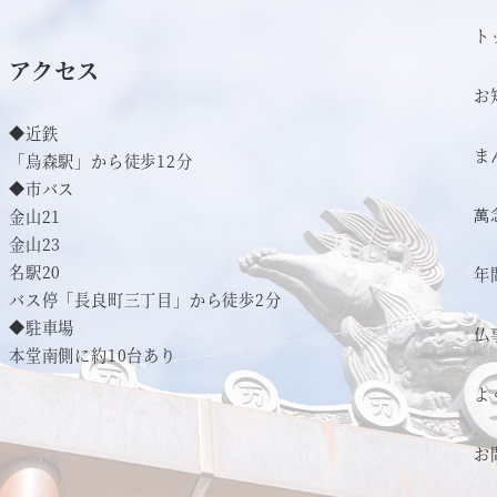
ト
アクセス
お
◆近鉄
ま
「烏森駅」から徒歩12分
◆市バス
萬
金山21
金山23
名駅20
年
バス停「長良町三丁目」から徒歩2分
◆駐車場
仏
本堂南側に約10台あり
よ
お