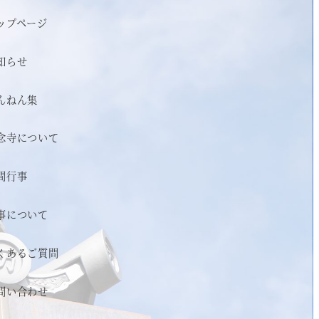
ップページ
知らせ
んねん集
念寺について
間行事
事について
くあるご質問
問い合わせ