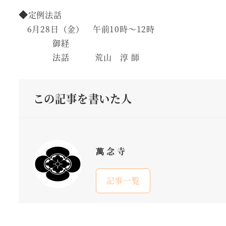
◆
定例法話
6月28日（金） 午前10時～12時
御経
法話 荒山 淳 師
この記事を書いた人
萬念寺
記事一覧