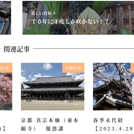
新しい投稿
１０年に１度しか咲かない！？
関連記事
知らせ
お知らせ
京都 真宗本廟（東本
春季永代経
水)】
願寺） 報恩講
【2023.4.2